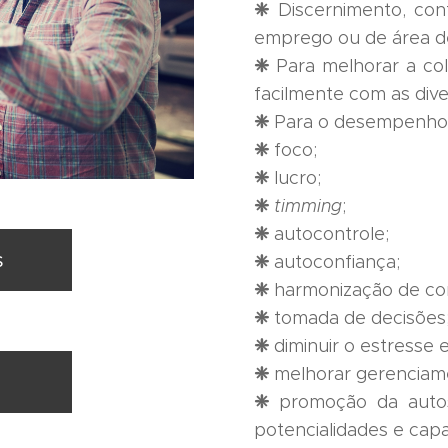
❈
Discernimento, con
emprego ou de área d
❈
Para melhorar a col
facilmente com as div
❈
Para o desempenho /
❈
foco;
❈
lucro;
❈
timming
;
❈
autocontrole;
s
❈
autoconfiança;
❈
harmonização de con
❈
tomada de decisões
❈
diminuir o estresse
❈
melhorar gerenciam
❈
promoção da autos
potencialidades e capa