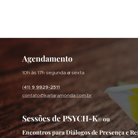
Agendamento
10h às 17h segunda
a
sexta
(
41) 9 9929-2511
contato@karlaramonda.com.br
Sessões de PSYCH-K
ou
®
Encontros para Diálogos de Presença e Re