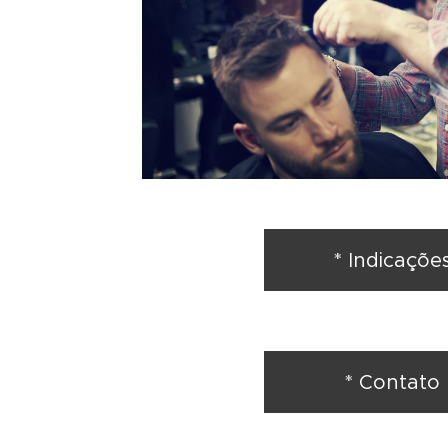
* Indicaçõe
* Contato