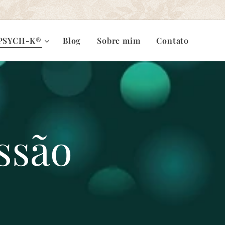
PSYCH-K®
Blog
Sobre mim
Contato
ssão