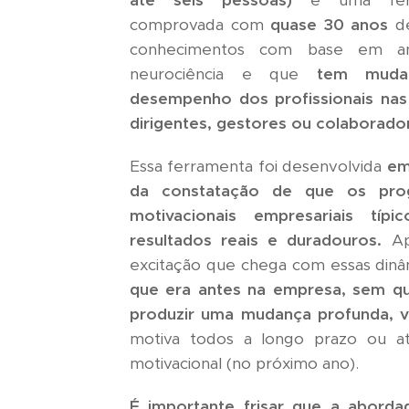
até seis pessoas)
é uma ferra
comprovada com
quase 30 anos
de
conhecimentos com base em a
neurociência e que
tem muda
desempenho dos profissionais na
dirigentes, gestores ou colaborado
Essa ferramenta foi desenvolvida
em
da constatação de que os pro
motivacionais empresariais típi
resultados reais e duradouros.
Ap
excitação que chega com essas dinâ
que era antes na empresa, sem q
produzir uma mudança profunda, vi
motiva todos a longo prazo ou at
motivacional (no próximo ano).
É importante frisar que a abord