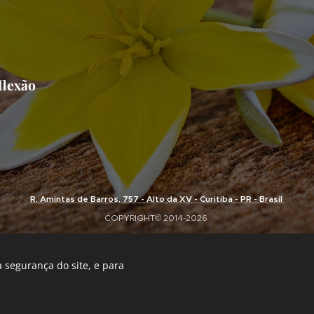
flexão
R. Amintas de Barros, 757 - Alto da XV - Curitiba - PR - Brasil
COPYRIGHT© 2014-2026
 segurança do site, e para
Desenvolvido por
Webnode
Cookies