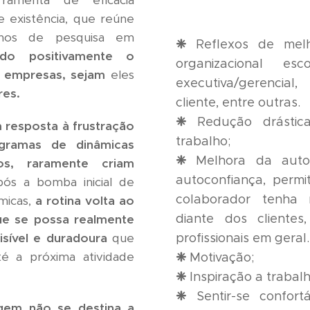
menta de eficácia
 existência, que reúne
nos de pesquisa em
❈
Reflexos de
mel
do positivamente o
organizacional es
s empresas, sejam
eles
executiva/gerencial
res.
cliente, entre outras.
❈
Redução drástic
 resposta à frustração
trabalho;
gramas de dinâmicas
❈
Melhora da
aut
cos, raramente criam
autoconfiança
, permi
ós a bomba inicial de
colaborador tenha
micas,
a rotina volta ao
diante dos clientes
ue se possa realmente
sível e duradoura
que
profissionais em geral.
é a próxima atividade
❈
Motivação;
❈
Inspiração a trabal
❈
Sentir-se confor
agem não se destina a