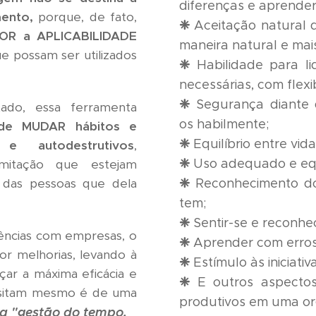
diferenças e aprender
mento,
porque, de fato,
❈
Aceitação natural d
HOR a APLICABILIDADE
maneira natural e mai
e possam ser utilizados
❈
Habilidade para li
necessárias, com flexi
❈
Segurança diante d
itado, essa ferramenta
os habilmente;
 de MUDAR hábitos e
❈
Equilíbrio entre vida
e autodestrutivos
,
❈
Uso adequado e equ
imitação que estejam
❈
das pessoas que dela
Reconhecimento d
tem;
❈
Sentir-se e reconhe
ências com empresas, o
❈
Aprender com erros
r melhorias, levando à
❈
Estímulo
às iniciativ
çar a máxima eficácia e
❈
E outros aspectos
essitam mesmo é de uma
produtivos em uma or
a "gestão do tempo.