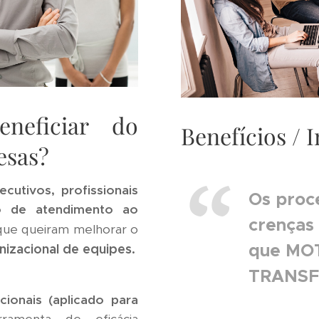
neficiar do
Benefícios / 
esas?
ecutivos, profissionais
Os proc
o de atendimento ao
crenças 
que queiram melhorar o
que MOT
izacional de equipes.
TRANSF
cionais (aplicado para