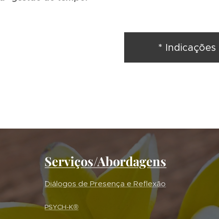
* Indicações
Serviços/Abordagens
´Diálogos de Presença e Reflexão
PSYCH-K®