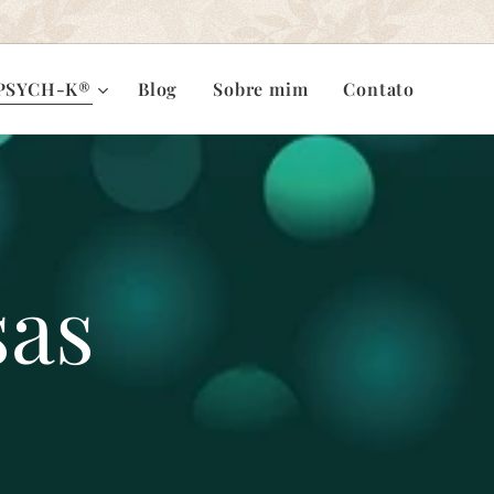
PSYCH-K®
Blog
Sobre mim
Contato
sas