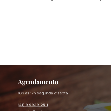
Agendamento
10h às 17h segunda
a
sexta
(
41) 9 9929-2511